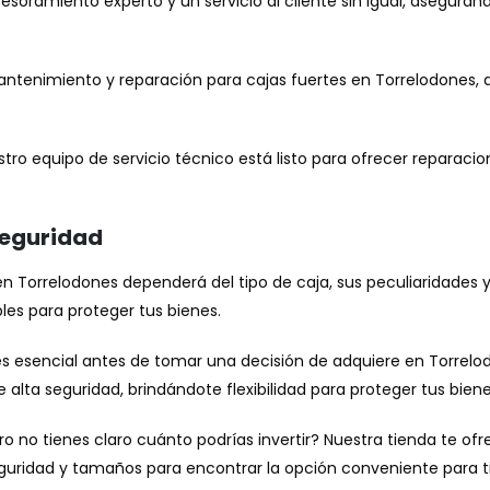
sesoramiento experto y un servicio al cliente sin igual, asegur
ntenimiento y reparación para cajas fuertes en Torrelodones, 
stro equipo de servicio técnico está listo para ofrecer reparacio
seguridad
n Torrelodones dependerá del tipo de caja, sus peculiaridades 
les para proteger tus bienes.
es esencial antes de tomar una decisión de adquiere en Torrel
 alta seguridad, brindándote flexibilidad para proteger tus bie
o no tienes claro cuánto podrías invertir? Nuestra tienda te of
guridad y tamaños para encontrar la opción conveniente para ti