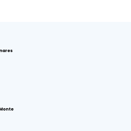
enares
l Monte