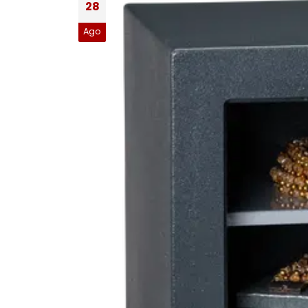
28
Ago