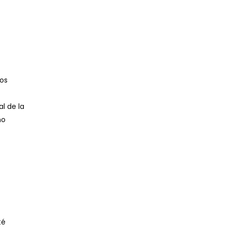
ros
l de la
no
té