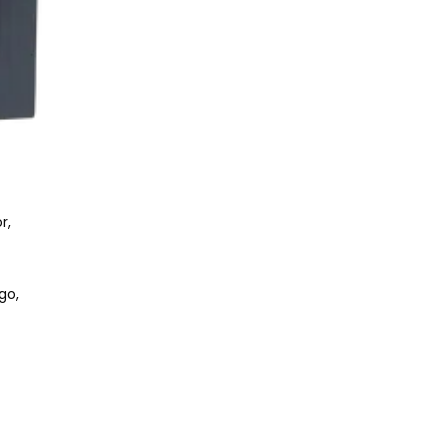
r,
go,