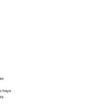
 es
no haya
sta