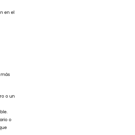
n en el
s más
ro o un
ble.
ario o
 que