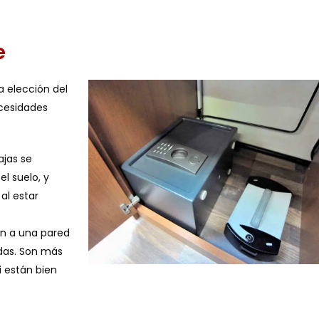
e
la elección del
cesidades
ajas se
l suelo, y
al estar
jan a una pared
das. Son más
i están bien