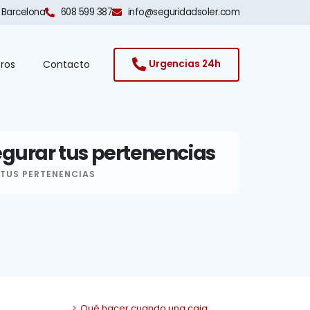
 Barcelona​
608 599 387
info@seguridadsoler.com
ros
Contacto
Urgencias 24h
egurar tus pertenencias
TUS PERTENENCIAS
Qué hacer cuando una caja