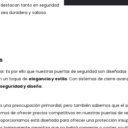
 destacan tanto en seguridad
sea duradera y valiosa.
s
ar. Es por ello que nuestras puertas de seguridad son diseñada
én un toque de
elegancia y estilo
. Con sistemas de cierre avan
seguridad y diseño
.
s una preocupación primordial, pero también sabemos que el 
ecemos de ofrecer precios competitivos en nuestras puertas de 
oporcionamos está diseñada para ofrecer una protección insup
cios transparente garantiza que no habrá sorpresas o costes ocu